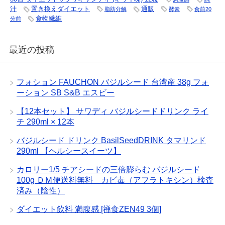
汁
置き換えダイエット
通販
脂肪分解
酵素
食前20
食物繊維
分前
最近の投稿
フォション FAUCHON バジルシード 台湾産 38g フォ
ーション SB S&B エスビー
【12本セット】 サワディ バジルシードドリンク ライ
チ 290ml × 12本
バジルシード ドリンク BasilSeedDRINK タマリンド
290ml 【ヘルシースイーツ】
カロリー1/5 チアシードの三倍膨らむ バジルシード
100g ＤＭ便送料無料 カビ毒（アフラトキシン）検査
済み（陰性）
ダイエット飲料 満腹感 [禅食ZEN49 3個]