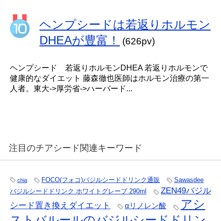
ヘンプシードは若返りホルモン
DHEAが豊富！
(626pv)
ヘンプシード 若返りホルモンDHEA 若返りホルモンで
健康的なダイエット 藤森徹也医師はホルモン治療の第一
人者。東大->厚労省->ハーバード...
注目のチアシード関連キーワード
FOCO(フォコ)バジルシードドリンク通販
Sawasdee
chia
ZEN49バジル
バジルシードドリンク ホワイトグレープ 290ml
アシ
シード置き換えダイエット
αリノレン酸
ストバルールのバジルシードドリン