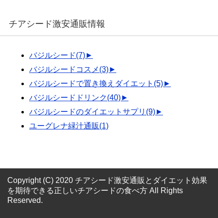
チアシード激安通販情報
バジルシード
(7)
►
バジルシードコスメ
(3)
►
バジルシードで置き換えダイエット
(5)
►
バジルシードドリンク
(40)
►
バジルシードのダイエットサプリ
(9)
►
ユーグレナ緑汁通販
(1)
Copyright (C) 2020 チアシード激安通販とダイエット効果
を期待できる正しいチアシードの食べ方
All Rights
Reserved.