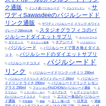
サ
ク通販
インド産バジルシード
グルコマンナン
ワディSawasdeeのバジルシードド
リンク通販
サワディ バジルシード ドリンク ホワイト
スタジオグラフィコのバ
グレープ 290mlx1本
ジルシードダイエットサプリ
スーパーフード
チアシード
ダイエット
ダイエット効果
ハイカロリー
バジルシード
バジルシードで置き換えダイエ
バジルシードのダイエットサプリ
ット
バジルシードド
バジルシードコスメ
リンク
バジルシードドリンク ハチミツ 290ml
バジルシー
バジルシードドリンク ホワイトグレープ 290ml
ドドリンク ライチ 290ml
バジルシードドリンク レモン
グラス 290ml
フォションFAUCHONのバジルシード通販
ミ
ドリムシ
ユーグレナ
レディジョーカー
ミランダー・カー
ヱスビー食品のバジルシー
のバジルシードコスメ
ローラ
ド通販
注意点
正しい食べ方
満腹
中性脂肪
便秘
30倍 ダイエットサプリキャンディ (キウイ味) 12粒
緑
満腹感