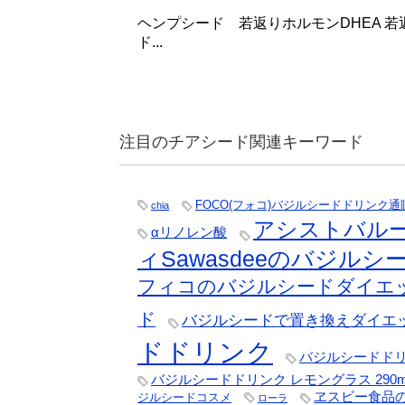
ヘンプシード 若返りホルモンDHEA 
ド...
注目のチアシード関連キーワード
FOCO(フォコ)バジルシードドリンク通
chia
アシストバル
αリノレン酸
ィSawasdeeのバジル
フィコのバジルシードダイエ
ド
バジルシードで置き換えダイエ
ドドリンク
バジルシードドリン
バジルシードドリンク レモングラス 290m
ヱスビー食品
ジルシードコスメ
ローラ