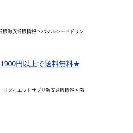
通販激安通販情報 > バジルシードドリン
抜1900円以上で送料無料★
ードダイエットサプリ激安通販情報 > 満