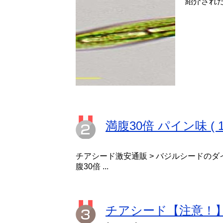
紹介されたユ
満腹30倍 パイン味 ( 
チアシード激安通販 > バジルシードのダ
腹30倍 ...
チアシード【注意！