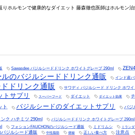
若返りホルモンで健康的なダイエット 藤森徹也医師はホルモン治療
ZE
販
Sawasdee バジルシードドリンク ホワイトグレープ 290ml
ールのバジルシードドリンク通販
インド産バ
シードドリンク通販
サワディ バジルシード ドリンク ホワイトグ
ットサプリ
ダイエット
スーパーフード
ダイエット効果
バジルシードのダイエットサプリ
ット
バジ
ク ハチミツ 290ml
バジルシードドリンク ホワイトグレープ 290ml
l
フォションFAUCHONのバジルシード通販
ミドリムシ
ミランダ
のバジルシード通販
注意点
正しい食べ方
中性脂肪
便秘