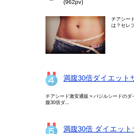
(962pv)
チアシー
は？セレブ
満腹30倍ダイエッ
チアシード激安通販 > バジルシードのダ
腹30倍ダ...
満腹30倍 ダイエット