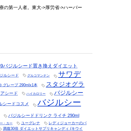
の第一人者。東大->厚労省->ハーバー
N49バジルシード置き換えダイエット
サワデ
ジルシード
グルコマンナン
スタジオグラ
レープ 290mlx1本
バジルシー
チアシード
ハイカロリー
バジルシー
ルシードコスメ
バジルシードドリンク ライチ 290ml
ユーグレナ
レディジョーカーのバ
ー・カー
満腹30倍 ダイエットサプリキャンディ (キウイ