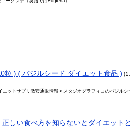
ーグレナ（英語ではEuglena）...
10粒 ) ( バジルシード ダイエット食品 )
(1
イエットサプリ激安通販情報 > スタジオグラフィコのバジルシ
】正しい食べ方を知らないとダイエット