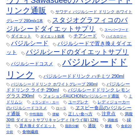
ワディSawasdeeのバジルシードド
リンク通販
サワディ バジルシード ドリンク ホワイト
スタジオグラフィコのバ
グレープ 290mlx1本
ジルシードダイエットサプリ
スーパーフード
チアシード
ダイエット
ダイエット効果
ハイカロリー
バジルシード
バジルシードで置き換えダイエ
バジルシードのダイエットサプリ
ット
バジルシードド
バジルシードコスメ
リンク
バジルシードドリンク ハチミツ 290ml
バジルシー
バジルシードドリンク ホワイトグレープ 290ml
ドドリンク ライチ 290ml
バジルシードドリンク レモン
グラス 290ml
フォションFAUCHONのバジルシード通販
ミ
ドリムシ
ユーグレナ
レディジョーカー
ミランダー・カー
ヱスビー食品のバジルシー
のバジルシードコスメ
ローラ
ド通販
注意点
正しい食べ方
満腹
中性脂肪
便秘
30倍 ダイエットサプリキャンディ (キウイ味) 12粒
緑
満腹感
汁
置き換えダイエット
通販
脂肪分解
酵素
食前20
食物繊維
分前