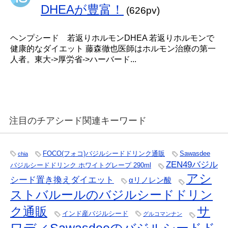
DHEAが豊富！
(626pv)
ヘンプシード 若返りホルモンDHEA 若返りホルモンで
健康的なダイエット 藤森徹也医師はホルモン治療の第一
人者。東大->厚労省->ハーバード...
注目のチアシード関連キーワード
FOCO(フォコ)バジルシードドリンク通販
Sawasdee
chia
ZEN49バジル
バジルシードドリンク ホワイトグレープ 290ml
アシ
シード置き換えダイエット
αリノレン酸
ストバルールのバジルシードドリン
サ
ク通販
インド産バジルシード
グルコマンナン