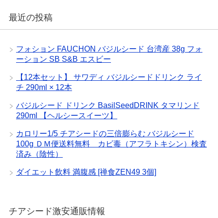
最近の投稿
フォション FAUCHON バジルシード 台湾産 38g フォ
ーション SB S&B エスビー
【12本セット】 サワディ バジルシードドリンク ライ
チ 290ml × 12本
バジルシード ドリンク BasilSeedDRINK タマリンド
290ml 【ヘルシースイーツ】
カロリー1/5 チアシードの三倍膨らむ バジルシード
100g ＤＭ便送料無料 カビ毒（アフラトキシン）検査
済み（陰性）
ダイエット飲料 満腹感 [禅食ZEN49 3個]
チアシード激安通販情報