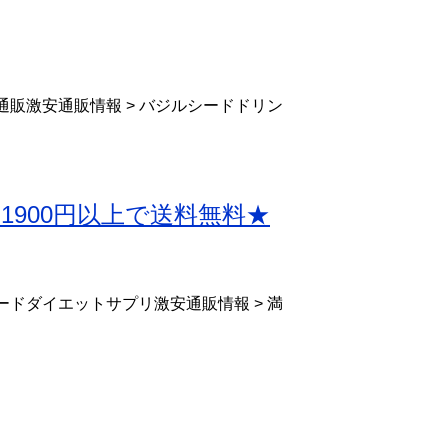
通販激安通販情報 > バジルシードドリン
抜1900円以上で送料無料★
ードダイエットサプリ激安通販情報 > 満