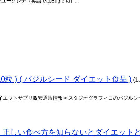
ーグレナ（英語ではEuglena）...
10粒 ) ( バジルシード ダイエット食品 )
(1
イエットサプリ激安通販情報 > スタジオグラフィコのバジルシ
】正しい食べ方を知らないとダイエット