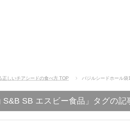
る正しいチアシードの食べ方
TOP
バジルシードホール袋10
 S&B SB エスビー食品」タグの記