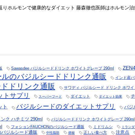
若返りホルモンで健康的なダイエット 藤森徹也医師はホルモン治療
ZE
販
Sawasdee バジルシードドリンク ホワイトグレープ 290ml
ールのバジルシードドリンク通販
インド産バ
シードドリンク通販
サワディ バジルシード ドリンク ホワイトグ
ットサプリ
ダイエット
スーパーフード
ダイエット効果
バジルシードのダイエットサプリ
ット
バジ
ク ハチミツ 290ml
バジルシードドリンク ホワイトグレープ 290ml
l
フォションFAUCHONのバジルシード通販
ミドリムシ
ミランダ
のバジルシード通販
注意点
正しい食べ方
中性脂肪
便秘