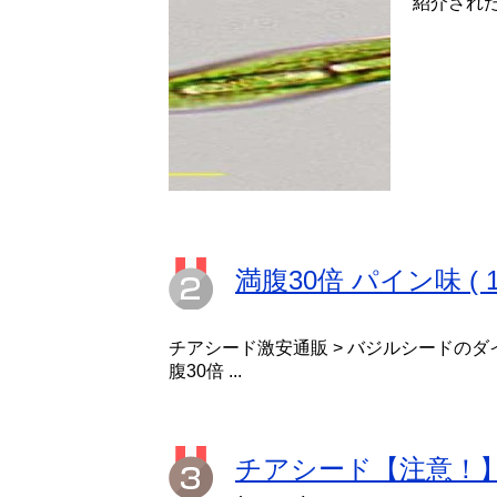
紹介されたユ
満腹30倍 パイン味 ( 
チアシード激安通販 > バジルシードのダ
腹30倍 ...
チアシード【注意！