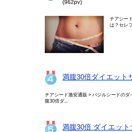
(962pv)
チアシー
は？セレブ
満腹30倍ダイエッ
チアシード激安通販 > バジルシードのダ
腹30倍ダ...
満腹30倍 ダイエット