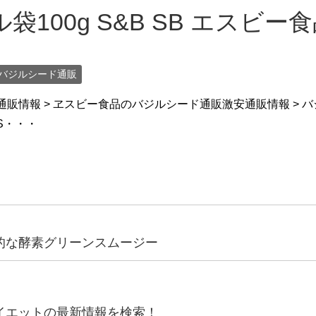
100g S&B SB エスビー
バジルシード通販
販情報 > ヱスビー食品のバジルシード通販激安通販情報 > バジル
 S・・・
的な酵素グリーンスムージー
イエットの最新情報を検索！