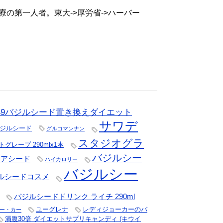
の第一人者。東大->厚労省->ハーバー
N49バジルシード置き換えダイエット
サワデ
ジルシード
グルコマンナン
スタジオグラ
レープ 290mlx1本
バジルシー
チアシード
ハイカロリー
バジルシー
ルシードコスメ
バジルシードドリンク ライチ 290ml
ユーグレナ
レディジョーカーのバ
ー・カー
満腹30倍 ダイエットサプリキャンディ (キウイ