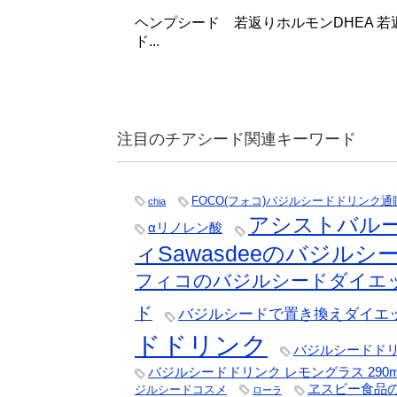
ヘンプシード 若返りホルモンDHEA 
ド...
注目のチアシード関連キーワード
FOCO(フォコ)バジルシードドリンク通
chia
アシストバル
αリノレン酸
ィSawasdeeのバジル
フィコのバジルシードダイエ
ド
バジルシードで置き換えダイエ
ドドリンク
バジルシードドリン
バジルシードドリンク レモングラス 290m
ヱスビー食品
ジルシードコスメ
ローラ