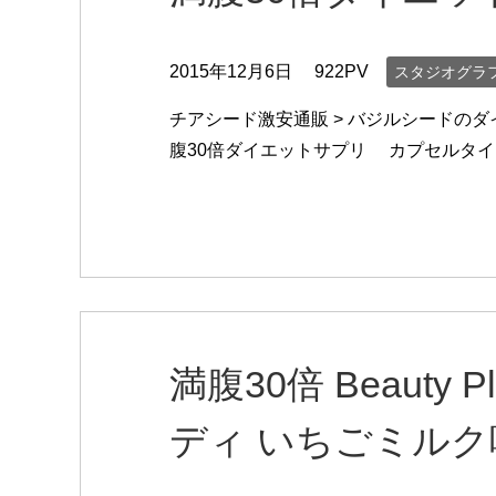
2015年12月6日
922PV
スタジオグラ
チアシード激安通販 > バジルシードのダ
腹30倍ダイエットサプリ カプセルタイ
満腹30倍 Beau
ディ いちごミルク