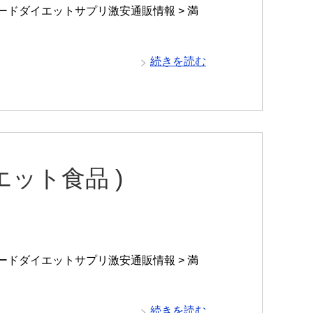
ードダイエットサプリ激安通販情報 > 満
続きを読む
イエット食品 )
ードダイエットサプリ激安通販情報 > 満
続きを読む