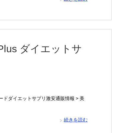
Plus ダイエットサ
ードダイエットサプリ激安通販情報 > 美
続きを読む