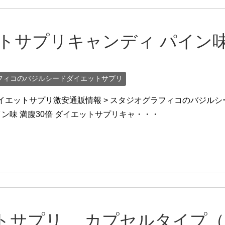
ットサプリキャンディ パイン
フィコのバジルシードダイエットサプリ
イエットサプリ激安通販情報 > スタジオグラフィコのバジルシ
イン味 満腹30倍 ダイエットサプリキャ・・・
ットサプリ カプセルタイプ（