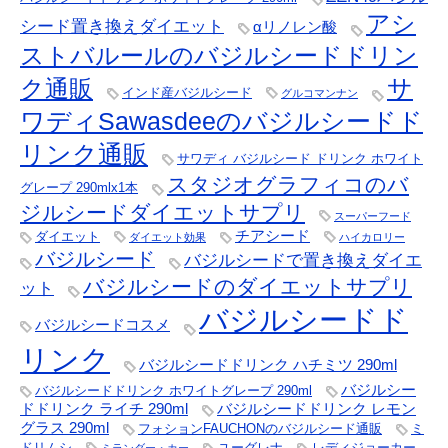
アシ
シード置き換えダイエット
αリノレン酸
ストバルールのバジルシードドリン
サ
ク通販
インド産バジルシード
グルコマンナン
ワディSawasdeeのバジルシードド
リンク通販
サワディ バジルシード ドリンク ホワイト
スタジオグラフィコのバ
グレープ 290mlx1本
ジルシードダイエットサプリ
スーパーフード
チアシード
ダイエット
ダイエット効果
ハイカロリー
バジルシード
バジルシードで置き換えダイエ
バジルシードのダイエットサプリ
ット
バジルシードド
バジルシードコスメ
リンク
バジルシードドリンク ハチミツ 290ml
バジルシー
バジルシードドリンク ホワイトグレープ 290ml
ドドリンク ライチ 290ml
バジルシードドリンク レモン
グラス 290ml
フォションFAUCHONのバジルシード通販
ミ
ドリムシ
ユーグレナ
レディジョーカー