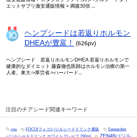
エットサプリ激安通販情報 > 満腹30倍 ...
ヘンプシードは若返りホルモン
DHEAが豊富！
(626pv)
ヘンプシード 若返りホルモンDHEA 若返りホルモンで
健康的なダイエット 藤森徹也医師はホルモン治療の第一
人者。東大->厚労省->ハーバード...
注目のチアシード関連キーワード
FOCO(フォコ)バジルシードドリンク通販
Sawasdee
chia
ZEN49バジル
バジルシードドリンク ホワイトグレープ 290ml