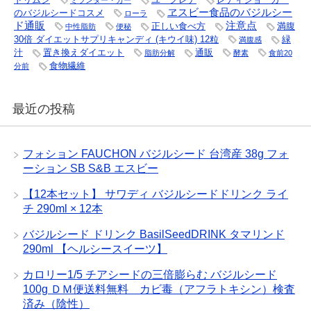
ミランダー・カー
ヱスビー食品のバジルシー
のバジルシードコスメ
ローラ
ド通販
注意点
正しい食べ方
満腹
中性脂肪
便秘
30倍 ダイエットサプリキャンディ (キウイ味) 12粒
緑
満腹感
汁
置き換えダイエット
通販
脂肪分解
酵素
食前20
食物繊維
分前
最近の投稿
フォション FAUCHON バジルシード 台湾産 38g フォ
ーション SB S&B エスビー
【12本セット】 サワディ バジルシードドリンク ライ
チ 290ml × 12本
バジルシード ドリンク BasilSeedDRINK タマリンド
290ml 【ヘルシースイーツ】
カロリー1/5 チアシードの三倍膨らむ バジルシード
100g ＤＭ便送料無料 カビ毒（アフラトキシン）検査
済み（陰性）