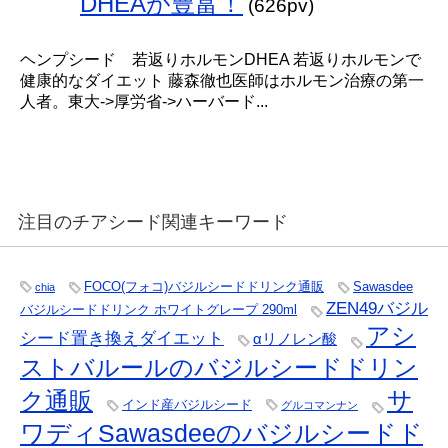
DHEAが豊富！
(626pv)
ヘンプシード 若返りホルモンDHEA 若返りホルモンで
健康的なダイエット 藤森徹也医師はホルモン治療の第一
人者。東大->厚労省->ハーバード...
注目のチアシード関連キーワード
FOCO(フォコ)バジルシードドリンク通販
Sawasdee
chia
ZEN49バジル
バジルシードドリンク ホワイトグレープ 290ml
アシ
シード置き換えダイエット
αリノレン酸
ストバルールのバジルシードドリン
サ
ク通販
インド産バジルシード
グルコマンナン
ワディSawasdeeのバジルシードド