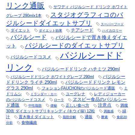
リンク通販
サワディ バジルシード ドリンク ホワイト
スタジオグラフィコのバ
グレープ 290mlx1本
ジルシードダイエットサプリ
スーパーフード
チアシード
ダイエット
ダイエット効果
ハイカロリー
バジルシード
バジルシードで置き換えダイエ
バジルシードのダイエットサプリ
ット
バジルシードド
バジルシードコスメ
リンク
バジルシードドリンク ハチミツ 290ml
バジルシー
バジルシードドリンク ホワイトグレープ 290ml
ドドリンク ライチ 290ml
バジルシードドリンク レモン
グラス 290ml
フォションFAUCHONのバジルシード通販
ミ
ドリムシ
ユーグレナ
レディジョーカー
ミランダー・カー
ヱスビー食品のバジルシー
のバジルシードコスメ
ローラ
ド通販
注意点
正しい食べ方
満腹
中性脂肪
便秘
30倍 ダイエットサプリキャンディ (キウイ味) 12粒
緑
満腹感
汁
置き換えダイエット
通販
脂肪分解
酵素
食前20
食物繊維
分前