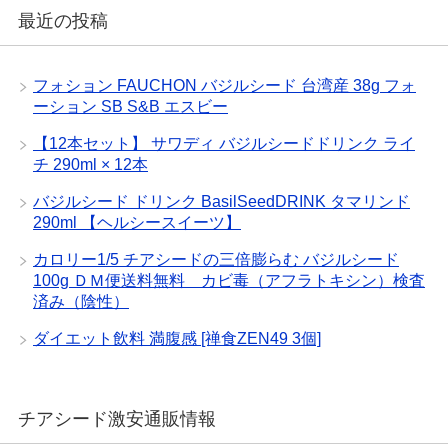
最近の投稿
フォション FAUCHON バジルシード 台湾産 38g フォ
ーション SB S&B エスビー
【12本セット】 サワディ バジルシードドリンク ライ
チ 290ml × 12本
バジルシード ドリンク BasilSeedDRINK タマリンド
290ml 【ヘルシースイーツ】
カロリー1/5 チアシードの三倍膨らむ バジルシード
100g ＤＭ便送料無料 カビ毒（アフラトキシン）検査
済み（陰性）
ダイエット飲料 満腹感 [禅食ZEN49 3個]
チアシード激安通販情報