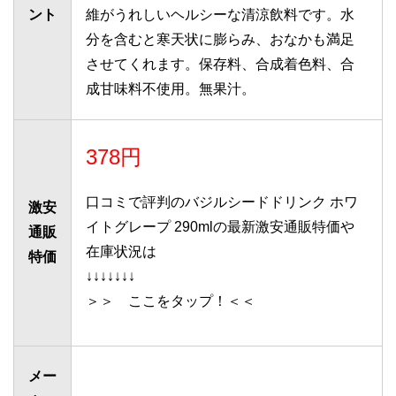
ント
維がうれしいヘルシーな清涼飲料です。水
分を含むと寒天状に膨らみ、おなかも満足
させてくれます。保存料、合成着色料、合
成甘味料不使用。無果汁。
378円
口コミで評判のバジルシードドリンク ホワ
激安
イトグレープ 290mlの最新激安通販特価や
通販
在庫状況は
特価
↓↓↓↓↓↓↓
＞＞ ここをタップ！＜＜
メー