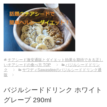
チアシード激安通販とダイエット効果を期待できる正し
いチアシードの食べ方
TOP
バジルシードドリン
ク
サワディSawasdeeのバジルシードドリンク通
販
バジルシードドリンク ホワイト
グレープ 290ml